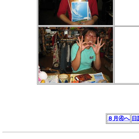
８月④へ
日