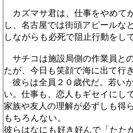
カズマサ君は、仕事をやめてか
し、名古屋では街頭アピールな
しながらも必死で阻止行動をし
サチコは施設局側の作業員との
たが、今日も笑顔で海に出て行
彼らは全員２０歳代だ。若い
い。仕事も、恋人もギセイにし
家族や友人の理解が必ずしも得
もちろんない。
彼らはなにも好き好んで「たた