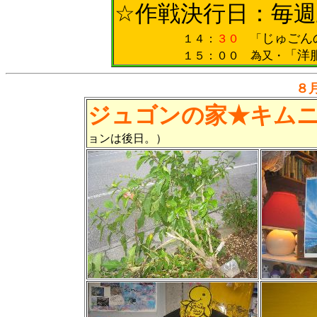
☆作戦決行日：毎週
じゅごん
１４：
３０
「
「洋
１５：００ 為又・
８
ジュゴンの家★キム
ョンは後日。）