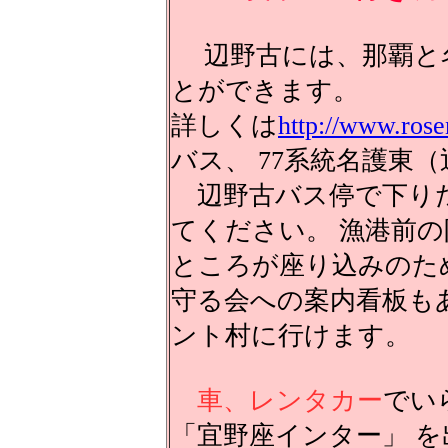
辺野古には、那覇と名
とができます。
詳しくは
http://www.ros
バス、 77系統名護東
辺野古バス停で下りた
てください。 漁港前
ところが座り込みのた
守る会への案内看板も
ント村に行けます。
車、レンタカー
でい
「宜野座インター」 を