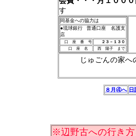
会費・・・月１０００
す
同基金への協力は
●琉球銀行
普通口座 名護支
店
口 座 番 号
２３－１３０
口 座 名
西 陽子 まで
じゅごんの家へ
８月④へ
日
※辺野古への行き方